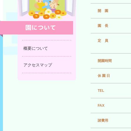
開 園
園 長
定 員
概要について
開園時間
アクセスマップ
休 園 日
TEL
FAX
諸費用