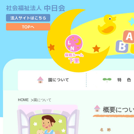
HOME
園について
概要につ
名 称